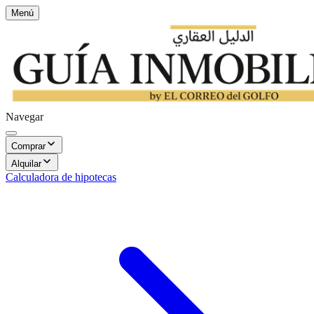
Menú
Navegar
Comprar
Alquilar
Calculadora de hipotecas