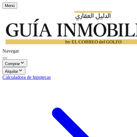
Menú
Navegar
Comprar
Alquilar
Calculadora de hipotecas