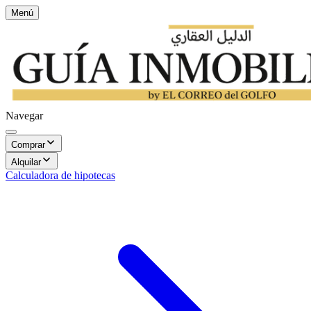
Menú
Navegar
Comprar
Alquilar
Calculadora de hipotecas