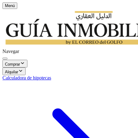
Menú
Navegar
Comprar
Alquilar
Calculadora de hipotecas