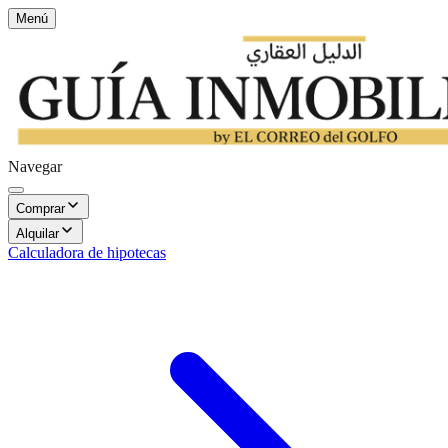
Menú
Navegar
Comprar
Alquilar
Calculadora de hipotecas