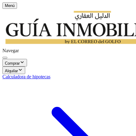
Menú
Navegar
Comprar
Alquilar
Calculadora de hipotecas