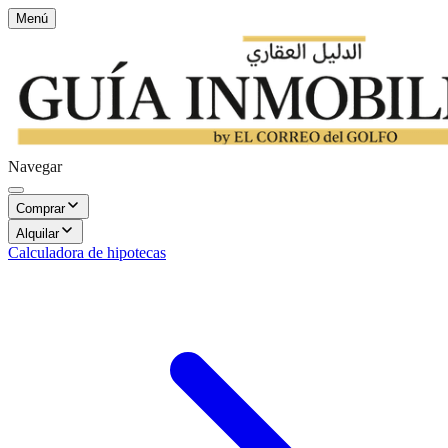
Menú
Navegar
Comprar
Alquilar
Calculadora de hipotecas