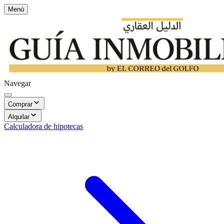
Menú
Navegar
Comprar
Alquilar
Calculadora de hipotecas