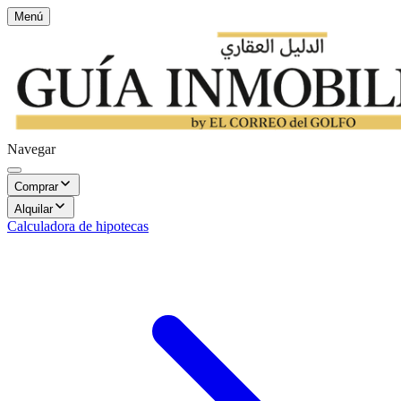
Menú
Navegar
Comprar
Alquilar
Calculadora de hipotecas