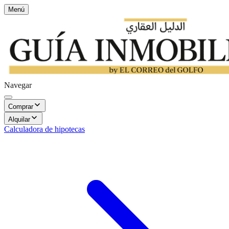
Menú
Navegar
Comprar
Alquilar
Calculadora de hipotecas