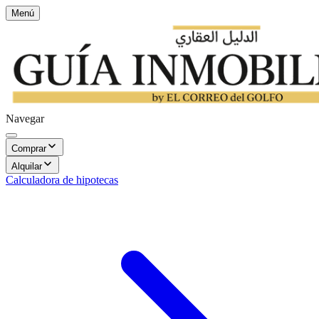
Menú
Navegar
Comprar
Alquilar
Calculadora de hipotecas