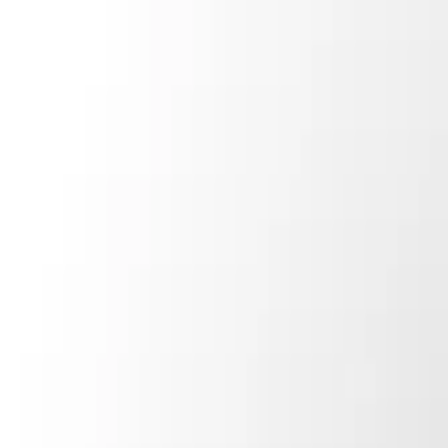
Menú
Navegar
Comprar
Alquilar
Calculadora de hipotecas