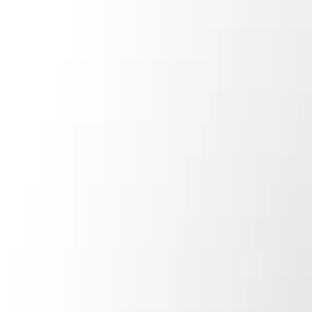
Menú
Navegar
Comprar
Alquilar
Calculadora de hipotecas