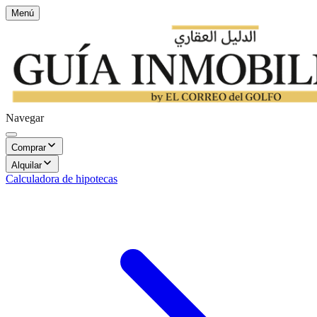
Menú
Navegar
Comprar
Alquilar
Calculadora de hipotecas