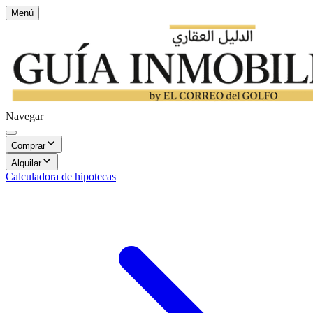
Menú
Navegar
Comprar
Alquilar
Calculadora de hipotecas