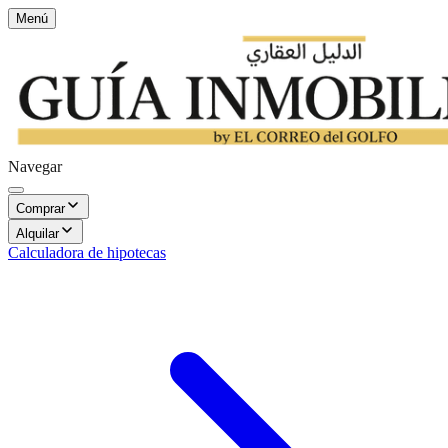
Menú
Navegar
Comprar
Alquilar
Calculadora de hipotecas