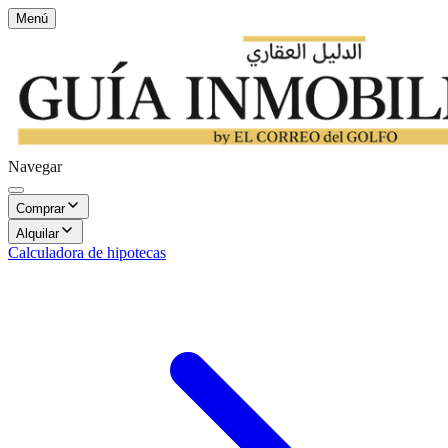
Menú
Navegar
Comprar
Alquilar
Calculadora de hipotecas