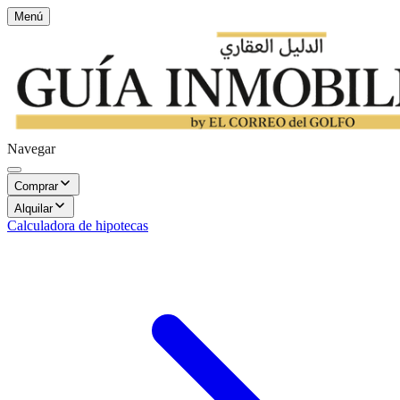
Menú
Navegar
Comprar
Alquilar
Calculadora de hipotecas