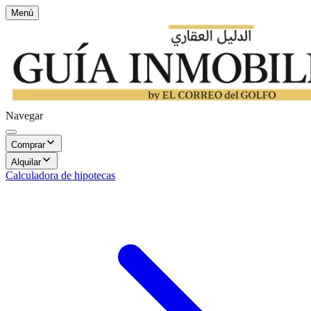
Menú
Navegar
Comprar
Alquilar
Calculadora de hipotecas