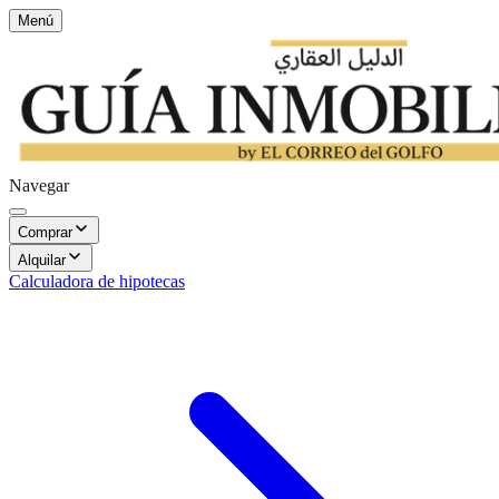
Menú
Navegar
Comprar
Alquilar
Calculadora de hipotecas