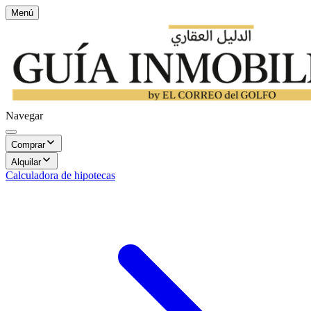
Menú
Navegar
Comprar
Alquilar
Calculadora de hipotecas