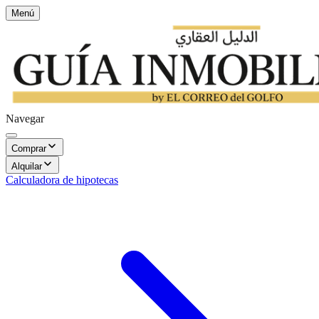
Menú
Navegar
Comprar
Alquilar
Calculadora de hipotecas