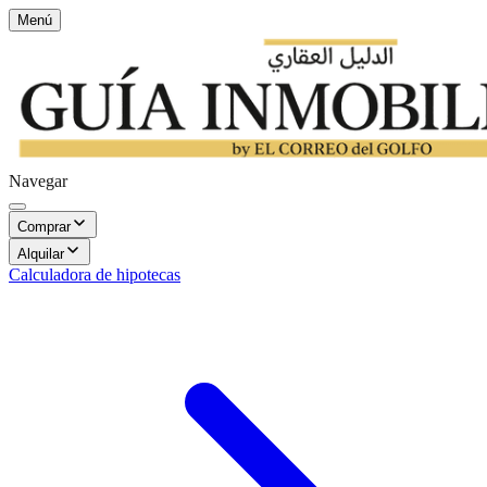
Menú
Navegar
Comprar
Alquilar
Calculadora de hipotecas