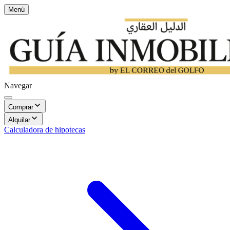
Menú
Navegar
Comprar
Alquilar
Calculadora de hipotecas