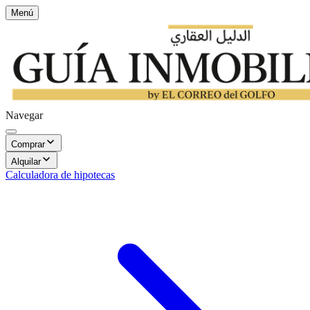
Menú
Navegar
Comprar
Alquilar
Calculadora de hipotecas