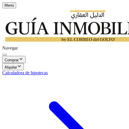
Menú
Navegar
Comprar
Alquilar
Calculadora de hipotecas