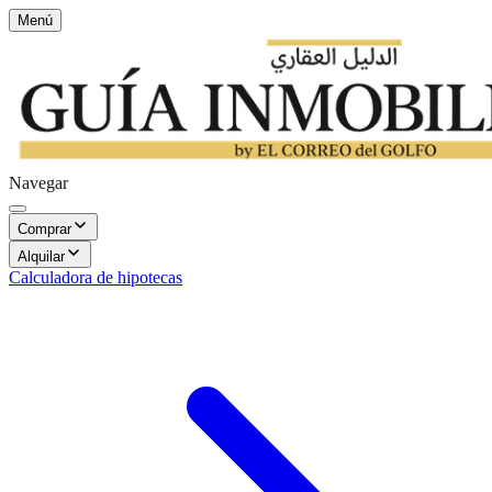
Menú
Navegar
Comprar
Alquilar
Calculadora de hipotecas