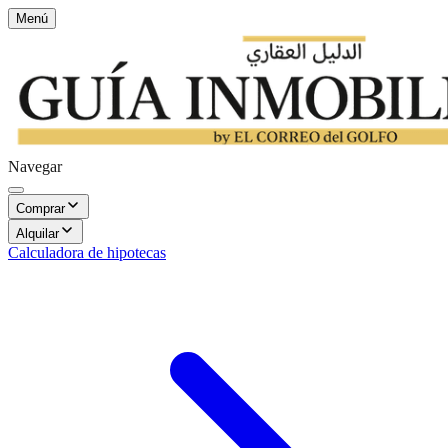
Menú
Navegar
Comprar
Alquilar
Calculadora de hipotecas