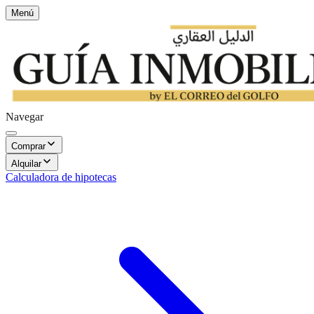
Menú
Navegar
Comprar
Alquilar
Calculadora de hipotecas